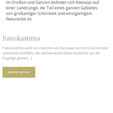
Im Großen und Ganzen befindet sich Kassiopi auf
einer Landzunge, die Teil eines ganzen Gebietes
von großartiger Schönheit und einzigartigem
Naturerbe ist.
Paleokastritsa
9.2
4.8
Paleokastritsa wird von manchen als das Juwel von Korfu bezeichnet
5
und bietet zweifellos die atemberaubendsten Ausblicke auf die
501 Bewertungen
hügelige, grüne […]
MEHR LESEN
373 Bewertungen
101 Bewertungen
62 Bewertungen