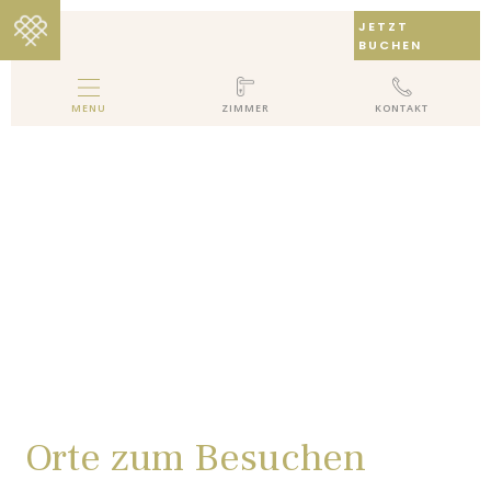
JETZT
BUCHEN
MENU
ZIMMER
KONTAKT
MELINA BAY BOUTIQUE HOTEL
HOTEL
ZIMMER
GALLERY
PAKETE
BEWERTUNGEN
LOCATION
KONTAKT
Orte zum Besuchen
EN
DE